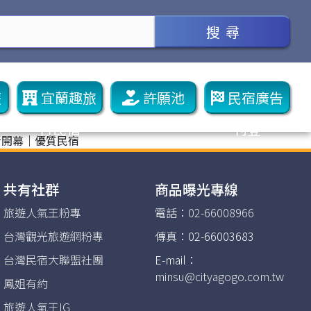
搜 尋
遊
宜蘭趣旅
許願池
民宿廣告
行民宿
刊登
新開幕｜優質民宿
共有社群
商品曝光專線
旅遊人氣王粉專
電話：
02-66008966
台灣觀光旅遊網粉專
傳真：02-66003683
台灣民宿大聯盟社團
E-mail：
minsu@cityagogo.com.tw
鳳姐有約
旅遊人氣王IG