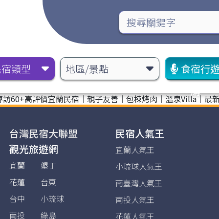
民宿類型
地區/景點
食宿行
購
訪60+高評價宜蘭民宿｜親子友善｜包棟烤肉｜溫泉Villa｜最
台灣民宿大聯盟
民宿人氣王
觀光旅遊網
宜蘭人氣王
宜蘭
墾丁
小琉球人氣王
花蓮
台東
南臺灣人氣王
台中
小琉球
南投人氣王
南投
綠島
花蓮人氣王