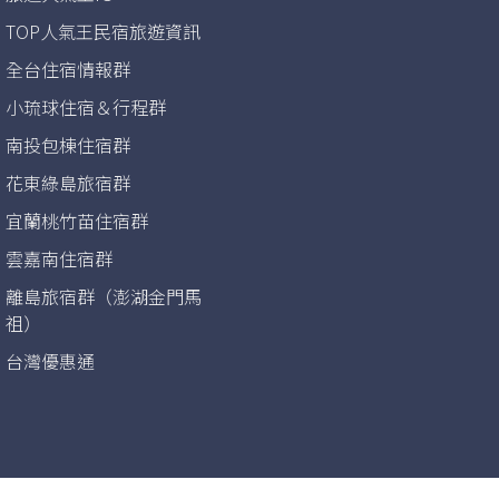
TOP人氣王民宿旅遊資訊
全台住宿情報群
小琉球住宿＆行程群
南投包棟住宿群
花東綠島旅宿群
宜蘭桃竹苗住宿群
雲嘉南住宿群
離島旅宿群（澎湖金門馬
祖）
台灣優惠通