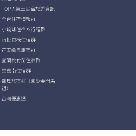
TOP人氣王民宿旅遊資訊
全台住宿情報群
小琉球住宿＆行程群
南投包棟住宿群
花東綠島旅宿群
宜蘭桃竹苗住宿群
雲嘉南住宿群
離島旅宿群（澎湖金門馬
祖）
台灣優惠通