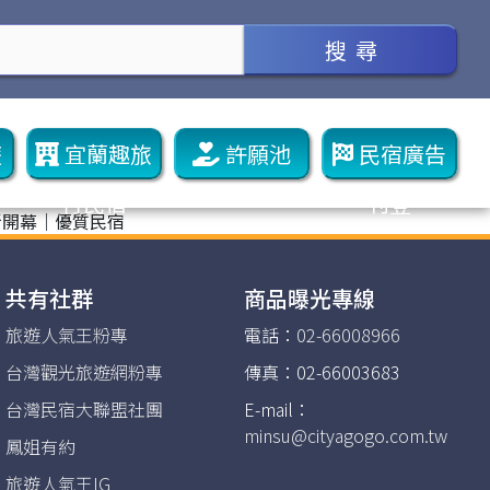
搜 尋
遊
宜蘭趣旅
許願池
民宿廣告
行民宿
刊登
新開幕｜優質民宿
共有社群
商品曝光專線
旅遊人氣王粉專
電話：
02-66008966
台灣觀光旅遊網粉專
傳真：02-66003683
台灣民宿大聯盟社團
E-mail：
minsu@cityagogo.com.tw
鳳姐有約
旅遊人氣王IG