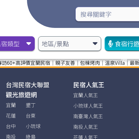
民宿類型
地區/景點
食宿行
購
訪60+高評價宜蘭民宿｜親子友善｜包棟烤肉｜溫泉Villa｜最
台灣民宿大聯盟
民宿人氣王
觀光旅遊網
宜蘭人氣王
宜蘭
墾丁
小琉球人氣王
花蓮
台東
南臺灣人氣王
台中
小琉球
南投人氣王
南投
綠島
花蓮人氣王